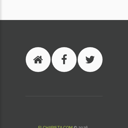
ELCHAPISTA.COM
©
2026
.