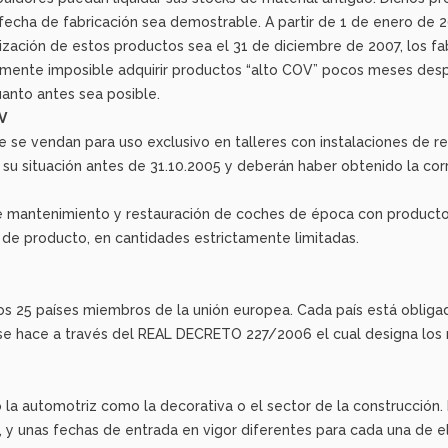
fecha de fabricación sea demostrable. A partir de 1 de enero de 
zación de estos productos sea el 31 de diciembre de 2007, los fabr
lmente imposible adquirir productos “alto COV” pocos meses despu
uanto antes sea posible.
V
se vendan para uso exclusivo en talleres con instalaciones de r
su situación antes de 31.10.2005 y deberán haber obtenido la cor
 de mantenimiento y restauración de coches de época con producto
 de producto, en cantidades estrictamente limitadas.
os 25 países miembros de la unión europea. Cada país está obligad
ón se hace a través del REAL DECRETO 227/2006 el cual designa l
o la automotriz como la decorativa o el sector de la construcción. 
e, y unas fechas de entrada en vigor diferentes para cada una de e