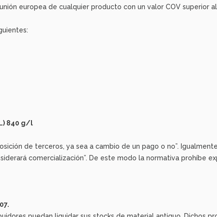
a unión europea de cualquier producto con un valor COV superior a
guientes:
…) 840 g/l
sición de terceros, ya sea a cambio de un pago o no”. Igualmente, 
onsiderará comercialización”. De este modo la normativa prohíbe e
07.
ribuidores puedan liquidar sus stocks de material antiguo. Dichos