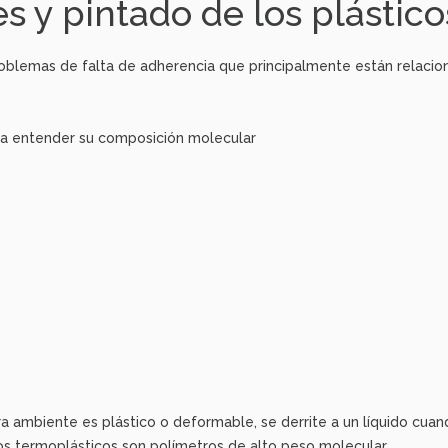
s y pintado de los plástic
problemas de falta de adherencia que principalmente están relacio
ara entender su composición molecular
ra ambiente es plástico o deformable, se derrite a un líquido cua
os termoplásticos son polímetros de alto peso molecular.