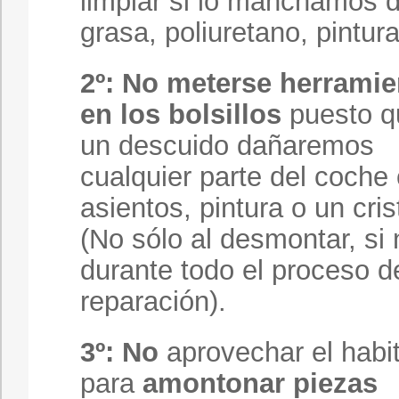
limpiar si lo manchamos 
grasa, poliuretano, pintura
2º:
No meterse herramie
en los bolsillos
puesto q
un descuido dañaremos
cualquier parte del coch
asientos, pintura o un cris
(No sólo al desmontar, si 
durante todo el proceso d
reparación).
3º:
No
aprovechar el habi
para
amontonar piezas