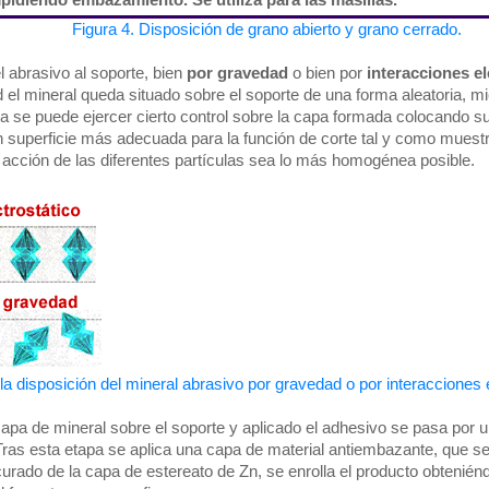
pidiendo embazamiento. Se utiliza para las masillas.
Figura 4. Disposición de grano abierto y grano cerrado.
el abrasivo al soporte, bien
por gravedad
o bien por
interacciones el
d el mineral queda situado sobre el soporte de una forma aleatoria, mi
ica se puede ejercer cierto control sobre la capa formada colocando s
 superficie más adecuada para la función de corte tal y como muest
 acción de las diferentes partículas sea lo más homogénea posible.
a disposición del mineral abrasivo por gravedad o por interacciones e
apa de mineral sobre el soporte y aplicado el adhesivo se pasa por 
ras esta etapa se aplica una capa de material antiembazante, que s
curado de la capa de estereato de Zn, se enrolla el producto obteni