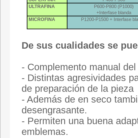
ULTRAFINA
P600-P800 (P1000)
+Interfase blanda
MICROFINA
P1200-P1500 + Interfase bl
De sus cualidades se pue
- Complemento manual del 
- Distintas agresividades p
de preparación de la pieza
- Además de en seco tambi
desengrasante.
- Permiten una buena adapt
emblemas.